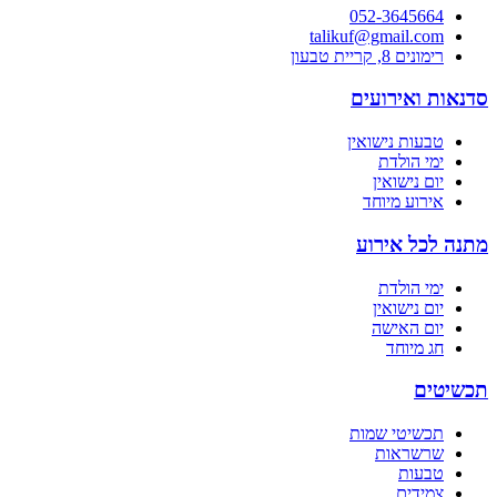
052-3645664
talikuf@gmail.com
רימונים 8, קריית טבעון
סדנאות ואירועים
טבעות נישואין
ימי הולדת
יום נישואין
אירוע מיוחד
מתנה לכל אירוע
ימי הולדת
יום נישואין
יום האישה
חג מיוחד
תכשיטים
תכשיטי שמות
שרשראות
טבעות
צמידים