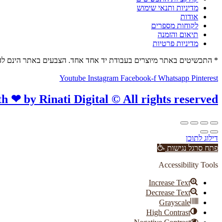
מדיניות ותנאי שימוש
אודות
לקוחות מספרים
תיאום והזמנה
מדיניות פרטיות
* התכשיטים באתר מיוצרים בעבודת יד אחד אחד. הצבעים באתר הינם ל
© כל הזכויות שמורות לתכשיטים של דובי
Youtube
Instagram
Facebook-f
Whatsapp
Pinterest
 ❤ by Rinati Digital © All rights reserved​​
דילוג לתוכן
פתח סרגל נגישות
Accessibility Tools
Increase Text
Decrease Text
Grayscale
High Contrast