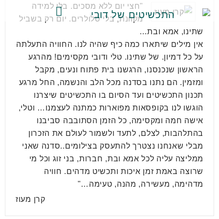
"חצי יום ללא מסכים. בלי למידה
מקוונת, בלי סלולרים. יום רק בשביל
קולקציות התכשיטים
שתינו, אמא ובת…
אין מילים שיתארו כמה כיף שהיה לנו. החוויה התעלתה
על כל דמיון. של שתינו. טלי ודובי מקסימים! מהרגע
הראשון שנכנסנו, הרגשנו בית פתוח ונעים, מקבל
ומזמין. הם נתנו בסדנה מכל הלב והנשמה, החל מרגע
תכנון התכשיטים ועד הסיום בו התכשיטים שיצרנו
הוגשו לנו בקופסאות מפוארות כמתנה לעצמנו… וטלי,
אישה חמה ומקסימה, כל הזמן הסתובבה סביבנו
בהתלהבות, לצלם, לתעד ולשמור לעולם את הזכרון
מבלי שאנחנו נצטרך להתעסק בצילומים..סדנה שאני
ממליצה עליה לכל אמא ובת, חברות, בני זוג וכל מי
שרוצה באמת זמן איכות ותכשיט מדהים. חוויה
מדהימה, מעשירה, מהנה, טעימה…"
קרן מעוז