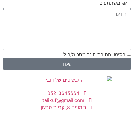
בסימון התיבת הינך מסכימ/ה ל
תנאי האתר והתקנון
שלח
052-3645664
talikuf@gmail.com
רימונים 8, קריית טבעון