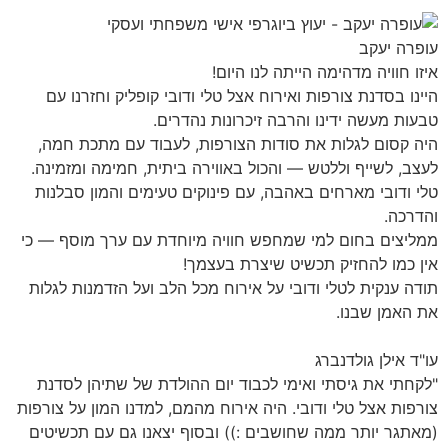
עופרה יעקב
איזו חוויה מדהימה הייתה לנו היום!
היינו בסדנת צורפות ואירוח אצל טלי ודובי קופליק וחזרנו עם
טבעות מעשה ידינו והרבה זיכרונות נהדרים.
היה קסום לגלות את סודות הצורפות, לעבוד עם מתכת חמה,
לעצב, לשייף וללטש — והכול באווירה ביתית, חמימה ומזמינה.
טלי ודובי מארחים באהבה, עם פינוקים טעימים והמון סבלנות
והדרכה.
ממליצים בחום למי שמחפש חוויה מיוחדת עם ערך מוסף — כי
אין כמו להחזיק תכשיט שיצרת בעצמך!
תודה ענקית לטלי ודובי על אירוח מכל הלב ועל הזדמנות לגלות
את האמן שבנו.
עו"ד אילן גולדנברג
"לקחתי את גיסתי ואימי לכבוד יום ההולדת של שתיהן לסדנת
צורפות אצל טלי ודובי. היה אירוח מהמם, למדנו המון על צורפות
(מאתגר יותר ממה שחושבים :)) ובסוף יצאנו גם עם תכשיטים