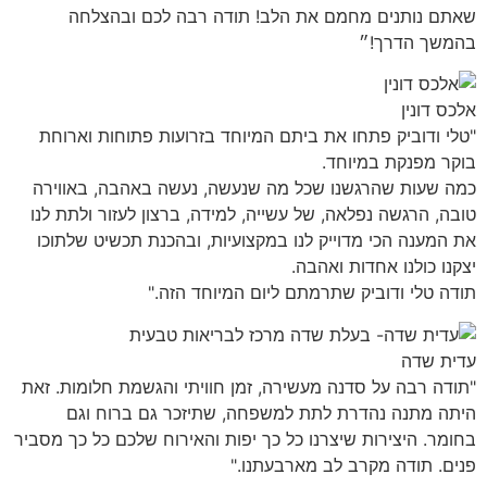
שאתם נותנים מחמם את הלב! תודה רבה לכם ובהצלחה
בהמשך הדרך!״
אלכס דונין
"טלי ודוביק פתחו את ביתם המיוחד בזרועות פתוחות וארוחת
בוקר מפנקת במיוחד.
כמה שעות שהרגשנו שכל מה שנעשה, נעשה באהבה, באווירה
טובה, הרגשה נפלאה, של עשייה, למידה, ברצון לעזור ולתת לנו
את המענה הכי מדוייק לנו במקצועיות, ובהכנת תכשיט שלתוכו
יצקנו כולנו אחדות ואהבה.
תודה טלי ודוביק שתרמתם ליום המיוחד הזה."
עדית שדה
"תודה רבה על סדנה מעשירה, זמן חוויתי והגשמת חלומות. זאת
היתה מתנה נהדרת לתת למשפחה, שתיזכר גם ברוח וגם
בחומר. היצירות שיצרנו כל כך יפות והאירוח שלכם כל כך מסביר
פנים. תודה מקרב לב מארבעתנו."