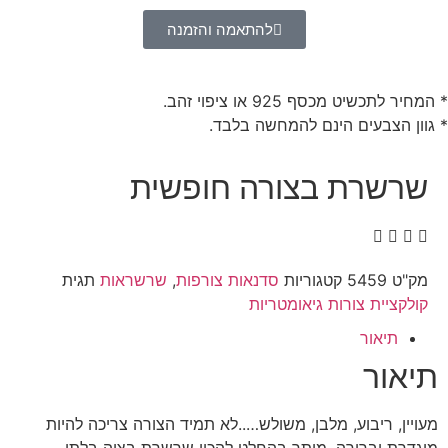
להתאמה והזמנה
* המחיר לתכשיט מכסף 925 או ציפוי זהב.
* גוון הצבעים הינם להמחשה בלבד.
שרשרת בצורה חופשית
מק"ט
5459
קטגוריות
סדנאות צורפות
,
שרשראות
תגית
קולקציית צורות גיאומטריות
תיאור
תיאור
מעויין, ריבוע, מלבן, משולש…..לא תמיד הצורה צריכה להיות
מוגדרת וברורה. מותר בהחלט להכין שרשרת בצוה בלתי