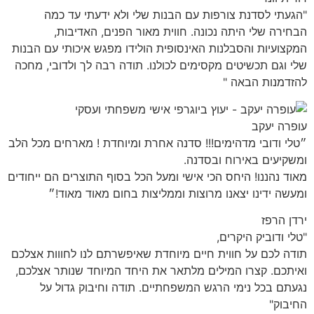
"הגעתי לסדנת צורפות עם הבנות שלי ולא ידעתי עד כמה
הבחירה שלי היתה נכונה. חווית מאור הפנים, האדיבות,
המקצועיות והסבלנות האינסופית הולידו מפגש איכותי עם הבנות
שלי וגם תכשיטים מקסימים לכולנו. תודה רבה לך ולדובי, מחכה
להזדמנות הבאה "
עופרה יעקב
״טלי ודובי מדהימים!!! סדנה אחרת ומיוחדת ! מארחים מכל הלב
ומשקיעים באירוח ובסדנה.
מאוד נהננו! היחס הכי אישי ומעל הכל בסוף התוצרים הם ייחודים
ומעשה ידינו יצאנו מרוצות וממליצות בחום מאוד מאוד!״
ירדן הרפז
"טלי ודוביק היקרים,
תודה לכם על חווית חיים מיוחדת שאיפשרתם לנו לחווות אצלכם
ואיתכם. קצרו המילים מלתאר את היחד המיוחד שנותר אצלכם,
נגעתם בכל נימי הרגש המשפחתיים. תודה וחיבוק גדול על
החיבוק"