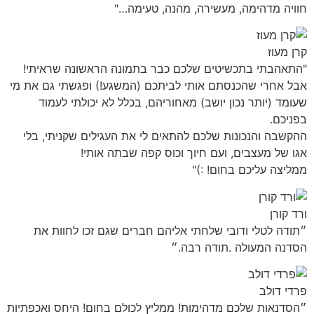
חוויה מדהימה, מעשירה, מהנה, טעימה…"
קרן מעוז
"התאהבתי בתכשיטים שלכם כבר בתמונה הראשונה שראיתי!
אבל אחרי שהכנסתם אותי לביתכם (המשגע!) ופגשתי גם את מי
שעומד (יותר נכון יושב) מאחוריהם, בכלל לא יכולתי לעמוד
בפניכם.
ההקשבה והנכונות שלכם להתאים לי את העגילים שקניתי, בלי
אגו של מעצבים, ועם חיוך וכוס קפה שבתה אותי!
ממליצה עליכם בחום! :)"
ורד קורן
״תודה לטלי ודובי שלחתי אליהם חברים שגם זכו לחוות את
הסדנה המעולה .תודה רבה.״
פרדי דולב
״הסדנאות שלכם מדהימות! ממליץ לכולם בחום! היחס ואכפתיות