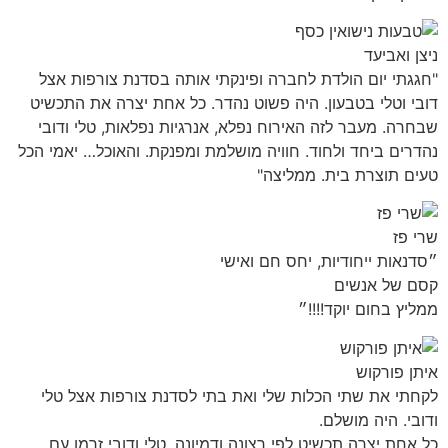
ניצן ואביעד
"חגגתי יום הולדת לחברה ופינקתי אותה בסדנת צורפות אצל
דובי וטלי בטבעון. היה פשוט נהדר. כל אחת יצרה את התכשיט
שבחרה. מעבר לזה האירוח נפלא, אנרגיות נפלאות, טלי ודובי
נהדרים ביחד ולחוד. חוויה מושלמת ומפנקת. והאוכל… יאמי הכל
טעים תוצרת בית. ממליצה"
שרי פז
״סדנאות ייחודיות, יחס חם ואישי
קסם של אנשים
ממליץ בחום יוקד!!!!״
איתן פורקוש
לקחתי את שתי הכלות שלי ואת בתי לסדנת צורפות אצל טלי
ודובי. היה מושלם.
כל אחת יצרה תכשיט לפי רצונה ודמיונה. טלי ודובי זרמו עם