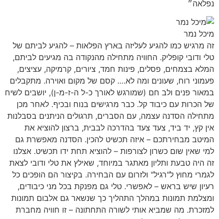
נפלאה״
מיכל נמר
זה מרגיש כמו להגיע לעליזה בארץ הפלאות – להגיע לביתם של
טלי ודובי קופליק. החוויה מתחילה מהנקודה בה מגיעים לביתם,
המלא בצמחים, פסלים, פינות חמד, ציורים, קרמיקה, עציצים,
פעמוני רוח, שעונים ומה לא…. קסם של מקום ואוירה. מתקבלים
במאור פנים ולב חם (שמורגש לאורך כ-ל ה-ז-מ-ן), יושבים לשיח
של הכרות עם כיבוד קל. כבר מרגישים בנוח ובכיף. לאחר מכן
מתחילה הסדנה עצמה, עם הסברים, תרגולים הניתנים בסבלנות
אין קץ, יד ביד, צעד צעד בהדרכה לבבית, ברצון להוציא את
המיטב מבחירתכם – איזה תכשיט להכין. הסדנה מאפשרת גם
למי שאין שום כשרון לצורפות – להוציא תחת ידו תכשיט. אצלנו
זה היה טבעת ותליון מאתגר במיוחד, שאילץ את טלי ודובי לצאת
לגמרי מחוץ ל"רגיל" ולזרום עם הבחירה. בקיצור הם הופכים כל
רעיון שיש בראש – לאפשרי. טלי גם מפנקת בכל מני כיבודים,
ומצלמת תמונות במהלך התהליך כך שנשאר גם אלבום תמונות
למזכרת. מה שמביא אותי לשורה התחתונה – זו חוויה מחברת