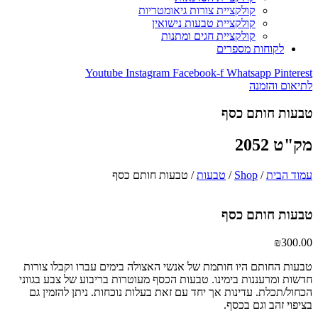
קולקציית צורות גיאומטריות
קולקציית טבעות נישואין
קולקציית חגים ומתנות
לקוחות מספרים
Youtube
Instagram
Facebook-f
Whatsapp
Pinterest
לתיאום והזמנה
טבעות חותם כסף
מק"ט 2052
עמוד הבית
/
Shop
/
טבעות
/ טבעות חותם כסף
טבעות חותם כסף
₪
300.00
טבעות החותם היו חותמת של אנשי האצולה בימים עברו וקבלו צורות
חדשות ומרעננות בימינו. טבעות הכסף מעוטרות בריבוע של צבע בגווני
הכחול/תכלת. עדינות אך יחד עם זאת בעלות נוכחות. ניתן להזמין גם
בציפוי זהב וגם בכסף.