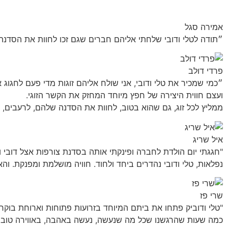
אמירה סגל
״תודה לטלי ודובי שלחתי אליהם חברים שגם זכו לחוות את הסדנה
פרדי דולב
״כמי שמכיר את טלי ודובי, אני שולח אליהם זוגות מדי פעם לחגוג 
ועצם חווית היצירה של חפץ מיוחד המחזק את הקשר הזוגי.
ממליץ לכל זוג, גם שהוא בטוב, לחוות את הסדנה שלהם, לרעבים, י
איל שריג
"חגגתי יום הולדת לחברה ופינקתי אותה בסדנת צורפות אצל דובי 
נפלאות, טלי ודובי נהדרים ביחד ולחוד. חוויה מושלמת ומפנקת. וה
שרי פז
"טלי ודוביק פתחו את ביתם המיוחד בזרועות פתוחות וארוחת בוקר
כמה שעות שהרגשנו שכל מה שנעשה, נעשה באהבה, באווירה טובה, ה