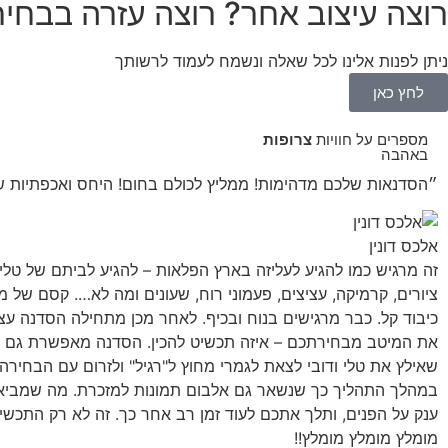
רוצה עיצוב אחר? רוצה עזרה בבחי
ניתן לפנות אלינו לכל שאלה ונשמח לעמוד לרשותך
לחץ כאן
מספרים על חוויות
צרופות
באהבה
״הסדנאות שלכם מדהימות! ממליץ לכולם בחום! היחס ואכפתיות
אלכס דונין
זה מרגיש כמו להגיע לעליזה בארץ הפלאות – להגיע לביתם של טלי 
ציורים, קרמיקה, עציצים, פעמוני רוח, שעונים ומה לא…. קסם של 
כיבוד קל. כבר מרגישים בנוח ובכיף. לאחר מכן מתחילה הסדנה עצמ
את המיטב מבחירתכם – איזה תכשיט להכין. הסדנה מאפשרת גם למי 
שאילץ את טלי ודובי לצאת לגמרי מחוץ ל"רגיל" ולזרום עם הבחירה
במהלך התהליך כך שנשאר גם אלבום תמונות למזכרת. מה שמביא א
ענק על הפנים, ותלך אתכם לעוד זמן רב אחר כך. זה לא רק התכשי
מומלץ מומלץ מומלץ!!