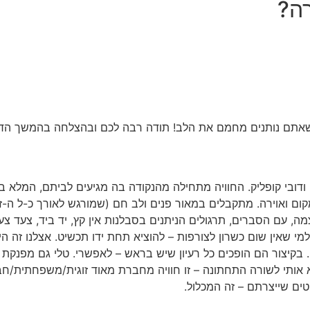
רה?
 שאתם נותנים מחמם את הלב! תודה רבה לכם ובהצלחה בהמשך הד
ודובי קופליק. החוויה מתחילה מהנקודה בה מגיעים לביתם, המלא ב
מקום ואוירה. מתקבלים במאור פנים ולב חם (שמורגש לאורך כ-ל ה-ז
ה, עם הסברים, תרגולים הניתנים בסבלנות אין קץ, יד ביד, צעד צע
שאין שום כשרון לצורפות – להוציא תחת ידו תכשיט. אצלנו זה הי
. בקיצור הם הופכים כל רעיון שיש בראש – לאפשרי. טלי גם מפנקת 
ותי לשורה התחתונה – זו חוויה מחברת מאוד זוגית/משפחתית/חב
טים שייצרתם – זה המכלול.