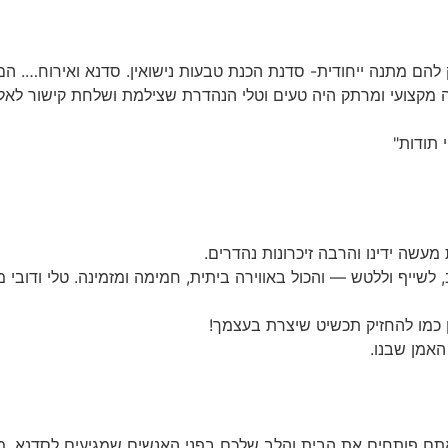
 מיוחדת להעניק להם מתנה ייחודית- סדנת הכנת טבעות נישואין. סדנא ואירוח
ם היה מקצועי ומרתק היה טעים וטלי הנהדרת שצילמת ושלחת קישור ל
 תודות"
 מעשה ידינו והרבה זיכרונות נהדרים.
לשייף וללטש — והכול באווירה ביתית, חמימה ומזמינה. טלי ודובי 
 כמו להחזיק תכשיט שיצרת בעצמך!
האמן שבנו.
 אתם פותחים את הבית והלב שלכם בפני האנשים שמגיעים לסדנא, מ