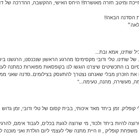
מחייכת ומיטב חזרה מאושרת!! היחס האישי, ההקשבה, ההדרכה של 
ת הסדנה הבאה!!
לאה״
ביל שתינו, אמא ובת…
 של שתינו. טלי ודובי מקסימים! מהרגע הראשון שנכנסנו, הרגשנו בית
יום בו התכשיטים שיצרנו הוגשו לנו בקופסאות מפוארות כמתנה לעצ
את הזכרון מבלי שאנחנו נצטרך להתעסק בצילומים..סדנה שאני ממל
ימה, מעשירה, מהנה, טעימה…"
קופליק. זמן ביחד מאד איכותי, בבית קסום של טלי ודובי, זמן גדוש 
ה להיות ביחד ולכוד, מי שרוצה לגעת בכלים, לעבוד אימם, להרגיש
. משפחת קופליק , זו היית מתנה שלי לעצמי ליום הולדת ואני מוכנה