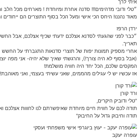
איתי לרך
״טלי ודובי מדהימים!!! סדנה אחרת ומיוחדת ! מארחים מכל הלב ו
מאוד נהננו! היחס הכי אישי ומעל הכל בסוף התוצרים הם ייחודים ו
ירדן הרפז
״כבר לפני שהגעתי לסדנא אצלכם ידעתי שכיף אצלכם, אבל החשש
תאריך.
אחרי מספיק תמונות יפות של תוצרי סדנאות התגברתי על החשש 😉 
(אבל בסוף לא היה צורך!), והרגשתי שאיך שלא יהיה- אני מפה יוצ
המקסים שלכם, הכל יחד היה חוויה מושלמת!
אז עכשיו יש לי עגילים מהממים, שאני עשיתי בעצמי, ואני מאוהבת!
ורד קורן
"טלי ודוביק היקרים,
תודה לכם על חווית חיים מיוחדת שאיפשרתם לנו לחווות אצלכם ו
תודה וחיבוק גדול על החיבוק"
עופרה יעקב