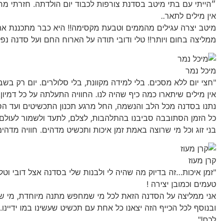
״הייתי עם בתי מיטב בסדנת צורפות לכבוד יום הולדתה. חזרתי 
אין מילים לתאר..
מיטב יצרה עגילים מהממים וטבעת מקסימה!! היא כבר מתכננת א
ממליצה בחום ויותר!! טלי ודובי תודה על הארוח החם ועל סדנה נפ
מיכל נמר
"חצי יום ללא מסכים. בלי למידה מקוונת, בלי סלולרים. יום רק בש
אין מילים שיתארו כמה כיף שהיה לנו. החוויה התעלתה על כל דמיון.
נתנו בסדנה מכל הלב והנשמה, החל מרגע תכנון התכשיטים ועד הס
כל הזמן הסתובבה סביבנו בהתלהבות, לצלם, לתעד ולשמור לעולם 
בני זוג וכל מי שרוצה באמת זמן איכות ותכשיט מדהים. חוויה מדה
קרן מעוז
"זמן איכות…זה בדיוק מה שהיה לי ולבנות שלי בסדנה אצל דובי וטלי 
טעמים וכמובן יצירה !
אני ממליצה על הסדנה הזאת לכל מי שמחפש מתנה מיוחדת, מי שרוצ
ובנוסף לכל הכייף הזה יצאנו כל אחת עם תכשיט שעשינו במו ידיינו
לכם!"