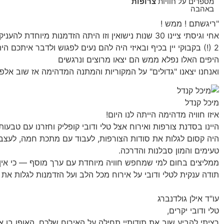
מספרים על חוויות
צרופות
באהבה
"ריגשתם ! ממש !
אחי וגיסתי ציינו 30 שנות נישואין וזו היתה הזדמנות
2 (!) בקבוקי יין בכיף ובאיזי היה להם נעים לפגוש ולדבר איתכ
היפים האלו נפלא ממש הם יצאו מרוצים ונרגשים
ואנחנו יצאנו "גדולים" על המקוריות והמתנה המדהימה אז שוב אלפי
מיכל קנדל
איזו חוויה מדהימה הייתה לנו היום!
היינו בסדנת צורפות ואירוח אצל טלי ודובי קופליק וחזרנו עם טבעות
היה קסום לגלות את סודות הצורפות, לעבוד עם מתכת חמה, לעצב, 
טעימים והמון סבלנות והדרכה.
ממליצים בחום למי שמחפש חוויה מיוחדת עם ערך מוסף — כי אין
תודה ענקית לטלי ודובי על אירוח מכל הלב ועל הזדמנות לגלות את 
עו"ד אילן גולדנברג
טלי ודובי יקרים,
רציתי להביע שוב את תודותיי תחילה על האירוח שלכם, האופן בו