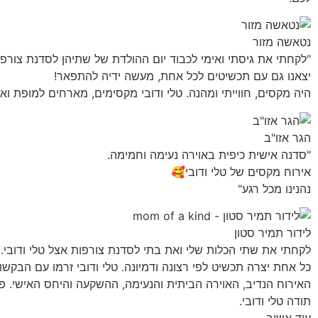
נטאשה מזור
"לקחתי את גיסתי ואימי לכבוד יום ההולדת של שתיהן לסדנת צורפו
יצאנו גם עם תכשיטים לכל אחת, מעשה ידיה להתפאר!
היה מקסים, חווייתי ומהנה. טלי ודובי מקסימים, מארחים למופת וא
הגר אזו"ב
"סדנה אישית כיפית באוירה נעימה וחמימה.
אירוח מקסים של טלי ודובי🥰
נהנינו מכל רגע"
לידור תמיר סטון
לקחתי את שתי הכלות שלי ואת בתי לסדנת צורפות אצל טלי ודובי. 
כל אחת יצרה תכשיט לפי רצונה ודמיונה. טלי ודובי זרמו עם הבקש
האירוח הנדיב, האוירה הביתית והנעימה, ההשקעה והיחס האישי. פ
תודה טלי ודובי.