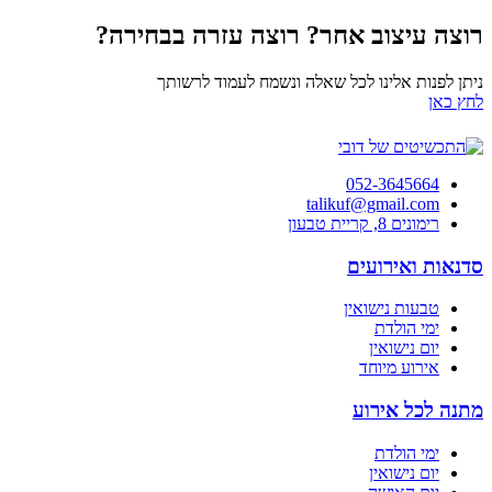
רוצה עיצוב אחר? רוצה עזרה בבחירה?
ניתן לפנות אלינו לכל שאלה ונשמח לעמוד לרשותך
לחץ כאן
052-3645664
talikuf@gmail.com
רימונים 8, קריית טבעון
סדנאות ואירועים
טבעות נישואין
ימי הולדת
יום נישואין
אירוע מיוחד
מתנה לכל אירוע
ימי הולדת
יום נישואין