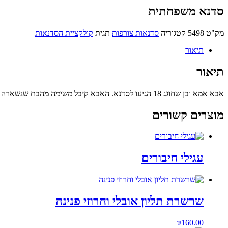
סדנא משפחתית
מק"ט
5498
קטגוריה
סדנאות צורפות
תגית
קולקציית הסדנאות
תיאור
תיאור
אבא אמא ובן שחוגג 18 הגיעו לסדנא. האבא קיבל משימה מהבת שנשארה בבית – טבעת עם חריטה של שמש! האמא הצטרפה אל השמש בשרשרת והבן הכין טבעת. היה מושלם!!!!
מוצרים קשורים
עגילי חיבורים
שרשרת תליון אובלי וחרוזי פנינה
₪
160.00