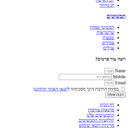
יום האישה
חג מיוחד
תכשיטים
תכשיטי שמות
שרשראות
טבעות
צמידים
עגילים
רוצה עוד פרטים?
Name
Mobile
Email
בסימון התיבת הינך מסכימ/ה ל
תנאי האתר והתקנון
דברו איתי!
דף הבית
סדנאות צורפות
התכשיטים שלנו
קולקציות התכשיטים
מדיניות ותנאי שימוש