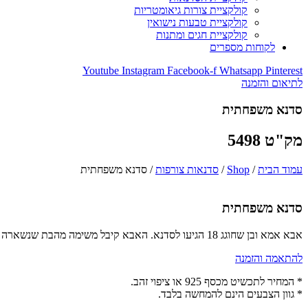
קולקציית צורות גיאומטריות
קולקציית טבעות נישואין
קולקציית חגים ומתנות
לקוחות מספרים
Youtube
Instagram
Facebook-f
Whatsapp
Pinterest
לתיאום והזמנה
סדנא משפחתית
מק"ט 5498
עמוד הבית
/
Shop
/
סדנאות צורפות
/ סדנא משפחתית
סדנא משפחתית
אבא אמא ובן שחוגג 18 הגיעו לסדנא. האבא קיבל משימה מהבת שנשארה בבית – טבעת עם חריטה של שמש! האמא הצטרפה אל השמש בשרשרת והבן הכין טבעת. היה מושלם!!!!
להתאמה והזמנה
* המחיר לתכשיט מכסף 925 או ציפוי זהב.
* גוון הצבעים הינם להמחשה בלבד.